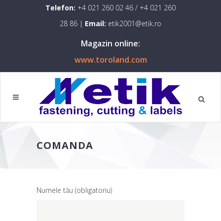
Telefon:
+4 021 260 02 46
/
+4 021 260
28 86
|
Email:
etik2001@etik.ro
Magazin online:
www.toroland.com
COMANDA
Numele tău (obligatoriu)