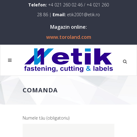
Telefon:
+4 021 260 02 46
/
+4 021 260
28 86
|
Email:
etik2001@etik.ro
Magazin online:
www.toroland.com
COMANDA
Numele tău (obligatoriu)