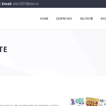
|
Email:
etik2001@etik.ro
HOME
DESPRE NOI
VELCRO®
RA
TE
e tipuri de materiale (poliester, nylon,