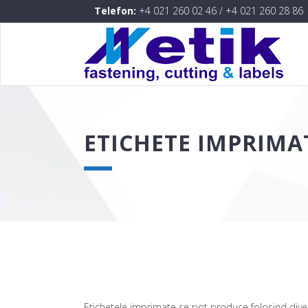
Telefon:
+4 021 260 02 46
/
+4 021 260 28 86
ETICHETE IMPRIMA
Etichetele imprimate se pot produce folosind divers