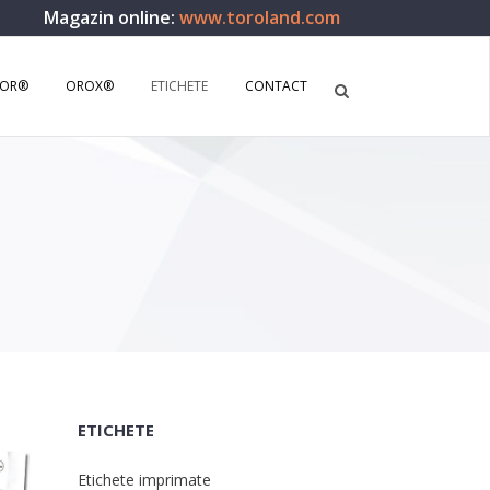
Magazin online:
www.toroland.com
SOR®
OROX®
ETICHETE
CONTACT
ETICHETE
Etichete imprimate