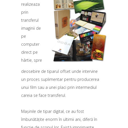
realizeaza
prin
transferul
imaginii de
pe
computer
direct pe
hârtie, spre
deosebire de tiparul offset unde intervine
un proces suplimentar pentru producerea
unui film sau a unei placi prin intermediul
careia se face transferul.
Maşinile de tipar digital, ce au fost
îmbunătăţite enorm în ultimii ani, diferă în
funcţie de scopul lor. Există imprimante