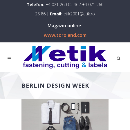
Telefon:
+4 021 260 02 46
/
+4 021 260
28 86
|
Email:
etik2001@etik.ro
Magazin online:
www.toroland.com
BERLIN DESIGN WEEK