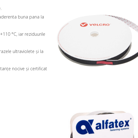
.
 aderenta buna pana la
 +110 °C, iar reziduurile
azele ultraviolete și la
anțe nocive și certificat