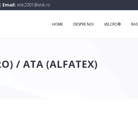
|
Email:
etik2001@etik.ro
HOME
DESPRE NOI
VELCRO®
RA
O) / ATA (ALFATEX)