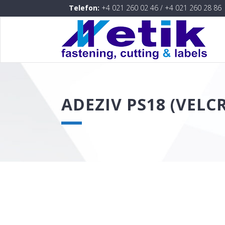
Telefon:
+4 021 260 02 46
/
+4 021 260 28 86
ADEZIV PS18 (VELCR