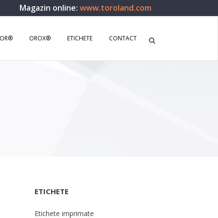
Magazin online:
www.toroland.com
SOR®
OROX®
ETICHETE
CONTACT
ETICHETE
Etichete imprimate