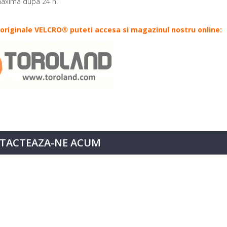
 maxima dupa 24 h.
e originale VELCRO®
puteti accesa si magazinul nostru online:
TACTEAZA-NE ACUM