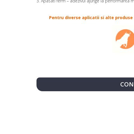
3. Apasati ferm – adezivul ajunge la performanta
Pentru diverse aplicatii si alte produs
CON