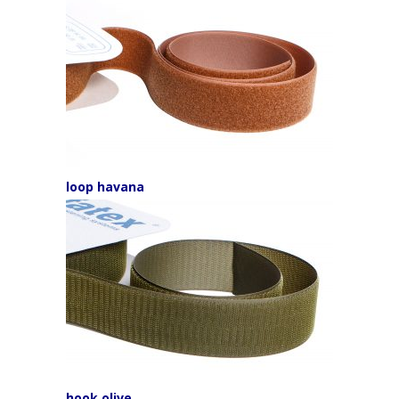
loop havana
hook olive