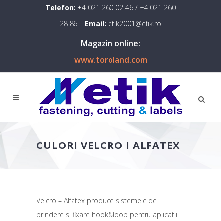
Telefon:
+4 021 260 02 46
/
+4 021 260
28 86
|
Email:
etik2001@etik.ro
Magazin online:
www.toroland.com
CULORI VELCRO I ALFATEX
Velcro – Alfatex produce sistemele de
prindere si fixare hook&loop pentru aplicatii