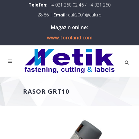
Telefon:
+4 021 260 02 46
/
+4 021 260
28 86
|
Email:
etik2001@etik.ro
Magazin online:
www.toroland.com
RASOR GRT10