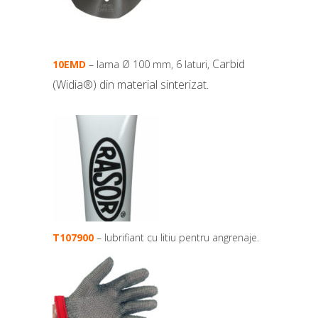
Carbid
10EMD
– lama Ø 100 mm, 6 laturi,
(Widia®) din material sinterizat
.
T107900
– lubrifiant cu litiu pentru angrenaje.