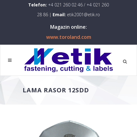
Telefon:
+4 021 260 02 46
/
+4 021 260
28 86
|
Email:
etik2001@etik.ro
Magazin online:
www.toroland.com
LAMA RASOR 12SDD