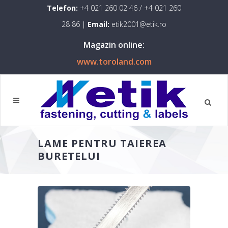
Telefon:
+4 021 260 02 46
/
+4 021 260
28 86
|
Email:
etik2001@etik.ro
Magazin online:
www.toroland.com
LAME PENTRU TAIEREA
BURETELUI