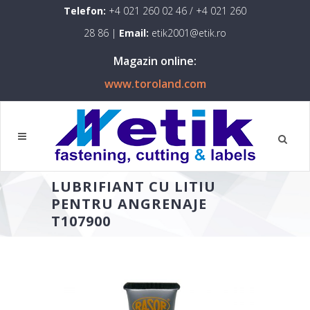
Telefon:
+4 021 260 02 46
/
+4 021 260
28 86
|
Email:
etik2001@etik.ro
Magazin online:
www.toroland.com
LUBRIFIANT CU LITIU
PENTRU ANGRENAJE
T107900