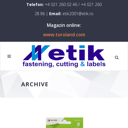
Telefon:
+4 021 260 02 46
/
+4 021 260
28 86
|
Email:
etik2001@etik.ro
Magazin online:
www.toroland.com
ARCHIVE