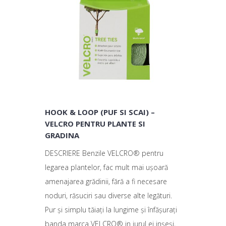
HOOK & LOOP (PUF SI SCAI) –
VELCRO PENTRU PLANTE SI
GRADINA
DESCRIERE Benzile VELCRO® pentru
legarea plantelor, fac mult mai ușoară
amenajarea grădinii, fără a fi necesare
noduri, răsuciri sau diverse alte legături.
Pur și simplu tăiați la lungime și înfășurați
banda marca VELCRO® in jurul ei inșeși,