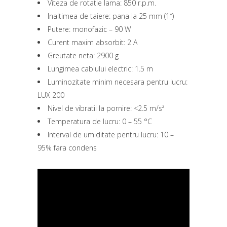
Viteza de rotatie lama: 850 r.p.m.
Inaltimea de taiere: pana la 25 mm (1″)
Putere: monofazic – 90 W
Curent maxim absorbit: 2 A
Greutate neta: 2900 g
Lungimea cablului electric: 1.5 m
Luminozitate minim necesara pentru lucru:
LUX 200
Nivel de vibratii la pornire: <2.5 m/s²
Temperatura de lucru: 0 – 55 °C
Interval de umiditate pentru lucru: 10 –
95% fara condens