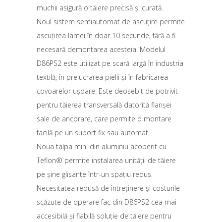
muchii asigură o tăiere precisă și curată.
Noul sistem semiautomat de ascuțire permite
ascuțirea lamei în doar 10 secunde, fără a fi
necesară demontarea acesteia. Modelul
D86PS2 este utilizat pe scară largă în industria
textilă, în prelucrarea pielii și în fabricarea
covoarelor ușoare. Este deosebit de potrivit
pentru tăierea transversală datorită flanșei
sale de ancorare, care permite o montare
facilă pe un suport fix sau automat.
Noua talpa mini din aluminiu acoperit cu
Teflon® permite instalarea unității de tăiere
pe șine glisante într-un spațiu redus.
Necesitatea redusă de întreținere și costurile
scăzute de operare fac din D86PS2 cea mai
accesibilă și fiabilă soluție de tăiere pentru