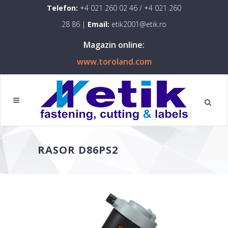
Telefon:
+4 021 260 02 46
/
+4 021 260
28 86
|
Email:
etik2001@etik.ro
Magazin online:
www.toroland.com
RASOR D86PS2