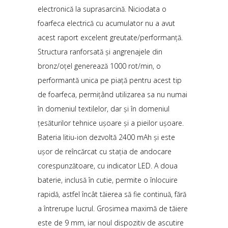
electronică la suprasarcină. Niciodata o
foarfeca electrică cu acumulator nu a avut
acest raport excelent greutate/performanță.
Structura ranforsată și angrenajele din
bronz/oțel generează 1000 rot/min, o
performantă unica pe piață pentru acest tip
de foarfeca, permițând utilizarea sa nu numai
în domeniul textilelor, dar și în domeniul
țesăturilor tehnice ușoare și a pieilor ușoare.
Bateria litiu-ion dezvoltă 2400 mAh și este
ușor de reîncărcat cu stația de andocare
corespunzătoare, cu indicator LED. A doua
baterie, inclusă în cutie, permite o înlocuire
rapidă, astfel încât tăierea să fie continuă, fără
a întrerupe lucrul. Grosimea maximă de tăiere
este de 9 mm, iar noul dispozitiv de ascutire