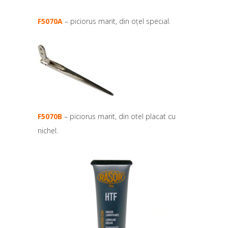
F5070A
– piciorus marit, din oțel special.
F5070B
– piciorus marit, din otel placat cu
nichel.