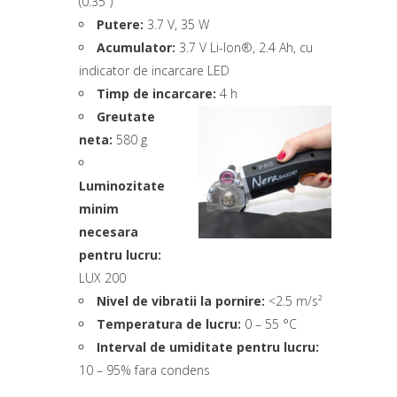
(0.35″)
Putere:
3.7 V, 35 W
Acumulator:
3.7 V Li-Ion®, 2.4 Ah, cu
indicator de incarcare LED
Timp de incarcare:
4 h
Greutate
neta:
580 g
Luminozitate
minim
necesara
pentru lucru:
LUX 200
Nivel de vibratii la pornire:
<2.5 m/s²
Temperatura de lucru:
0 – 55 °C
Interval de umiditate pentru lucru:
10 – 95% fara condens