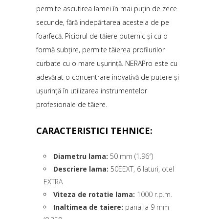
permite ascutirea lamei în mai puțin de zece
secunde, fără indepărtarea acesteia de pe
foarfecă. Piciorul de tăiere puternic și cu o
formă subțire, permite tăierea profilurilor
curbate cu o mare ușurință. NERAPro este cu
adevărat o concentrare inovativă de putere și
ușurință în utilizarea instrumentelor
profesionale de tăiere.
CARACTERISTICI TEHNICE:
Diametru lama:
50 mm (1.96″)
Descriere lama:
50EEXT, 6 laturi, otel
EXTRA
Viteza de rotatie lama:
1000 r.p.m.
Inaltimea de taiere:
pana la 9 mm