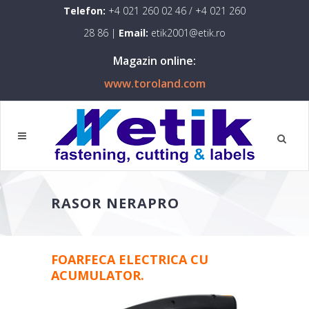
Telefon:
+4 021 260 02 46
/
+4 021 260
28 86
|
Email:
etik2001@etik.ro
Magazin online:
www.toroland.com
RASOR NERAPRO
FOARFECA ELECTRICA CU
ACUMULATOR.