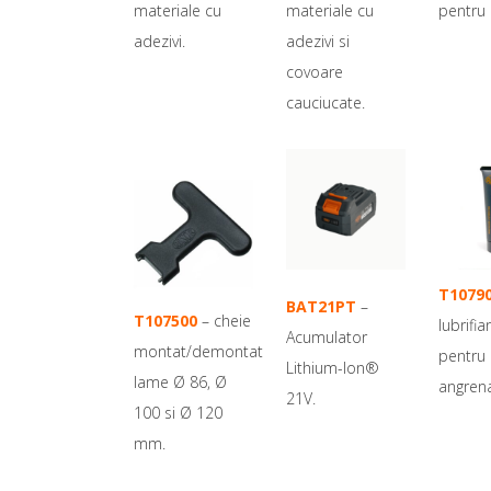
materiale cu
materiale cu
pentru 
adezivi.
adezivi si
covoare
cauciucate.
T1079
BAT21PT
–
T107500
– cheie
lubrifia
Acumulator
montat/demontat
pentru
Lithium-Ion®
lame Ø 86, Ø
angrena
21V.
100 si Ø 120
mm.