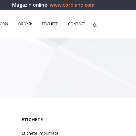
Magazin online:
www.toroland.com
SOR®
OROX®
ETICHETE
CONTACT
ETICHETE
Etichete imprimate