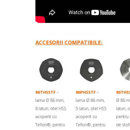
ACCESORII COMPATIBILE:
86THSSTF
–
86PHSSTF
–
86THS
lama Ø 86 mm,
lama Ø 86 mm,
Ø 86 m
8 laturi, otel HSS
5 laturi, otel HSS
laturi, 
acoperit cu
acoperit cu
pentru 
Teflon®, pentru
Teflon®, pentru
de stof