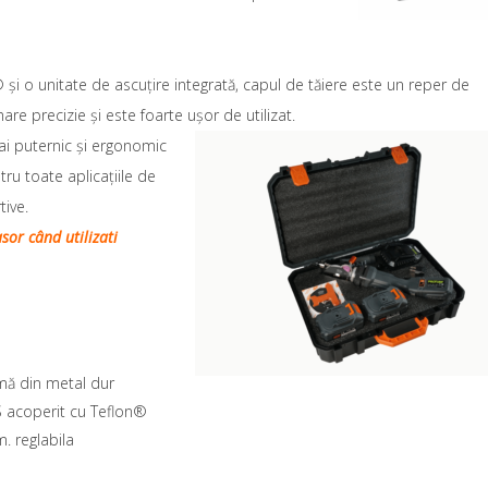
 și o unitate de ascuțire integrată, capul de tăiere este un reper de
re precizie și este foarte ușor de utilizat.
i puternic și
ergonomic
ru toate aplicațiile de
tive.
or când utilizati
mă din metal dur
S acoperit cu Teflon®
. reglabila