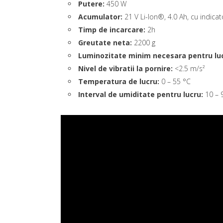
Putere:
450 W
Acumulator:
21 V Li-Ion®, 4.0 Ah, cu indica
Timp de incarcare:
2h
Greutate neta:
2200 g
Luminozitate minim necesara pentru lu
Nivel de vibratii la pornire:
<2.5 m/s²
Temperatura de lucru:
0 – 55 °C
Interval de umiditate pentru lucru:
10 – 