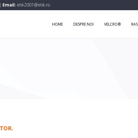
|
Email:
etik2001@etik.ro
HOME
DESPRE NOI
VELCRO®
RA
TOR.