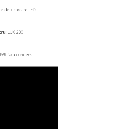
tor de incarcare LED
cru:
LUX 200
95% fara condens