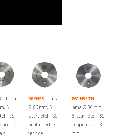
S
– lama
86PHSS
– lama
86THSSTN
–
m, 8
Ø 86 mm, 5
lama Ø 86 mm,
otel HSS,
laturi, otel HSS,
8 laturi, otel HSS
orice tip
pentru textile
acoperit cu 1-3
a si
tehnice,
mm