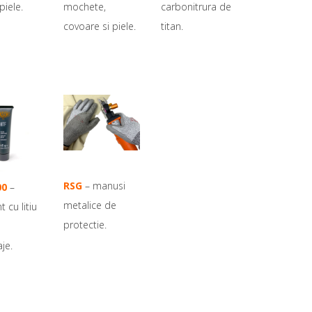
piele.
mochete,
carbonitrura de
covoare si piele.
titan.
RSG
– manusi
00
–
metalice de
nt cu litiu
protectie.
je.