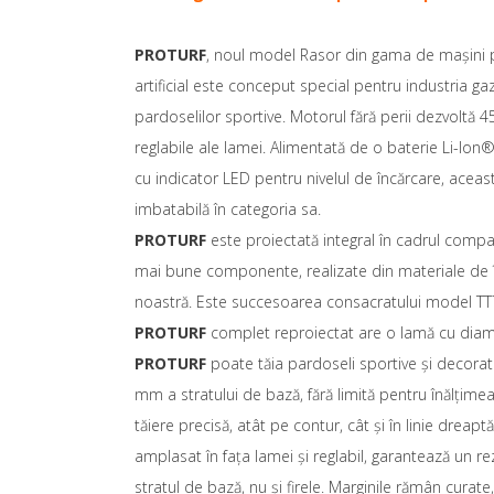
PROTURF
, noul model Rasor din gama de mașini p
artificial este conceput special pentru industria gaz
pardoselilor sportive. Motorul fără perii dezvoltă 4
reglabile ale lamei. Alimentată de o baterie Li-Ion
cu indicator LED pentru nivelul de încărcare, acea
imbatabilă în categoria sa.
PROTURF
este proiectată integral în cadrul compan
mai bune componente, realizate din materiale de îna
noastră. Este succesoarea consacratului model T
PROTURF
complet reproiectat are o lamă cu diame
PROTURF
poate tăia pardoseli sportive și decorat
mm a stratului de bază, fără limită pentru înălțimea
tăiere precisă, atât pe contur, cât și în linie dreap
amplasat în fața lamei și reglabil, garantează un r
stratul de bază, nu și firele. Marginile rămân curat