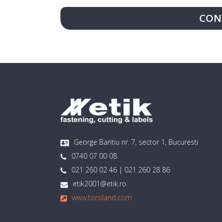
CON
George Baritiu nr. 7, sector 1, Bucuresti
0740 07 00 08
021 260 02 46 | 021 260 28 86
etik2001@etik.ro
www.toroland.com