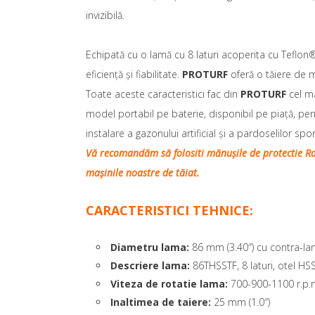
invizibilă.
Echipată cu o lamă cu 8 laturi acoperita cu Teflon®
eficiență și fiabilitate.
PROTURF
oferă o tăiere de ma
Toate aceste caracteristici fac din
PROTURF
cel ma
model portabil pe baterie, disponibil pe piață, pent
instalare a gazonului artificial și a pardoselilor spor
Vă recomandăm să folositi mănușile de protectie Ras
mașinile noastre de tăiat.
CARACTERISTICI TEHNICE:
Diametru lama:
86 mm (3.40″) cu contra-la
Descriere lama:
86THSSTF, 8 laturi, otel HS
Viteza de rotatie lama:
700-900-1100 r.p.m
Inaltimea de taiere:
25 mm (1.0″)