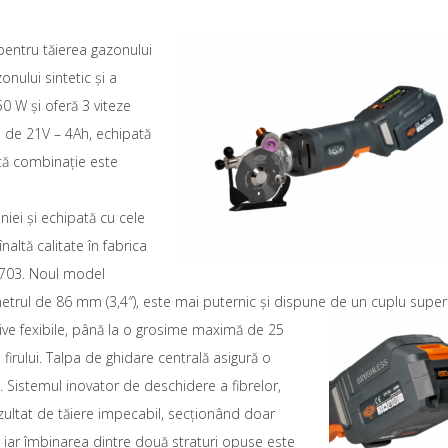
entru tăierea gazonului
onului sintetic și a
50 W și oferă 3 viteze
® de 21V – 4Ah, echipată
stă combinație este
iei și echipată cu cele
ltă calitate în fabrica
T703. Noul model
trul de 86 mm (3,4″), este mai puternic și dispune de un cuplu superi
ive fexibile, până la o grosime maximă de 25
 firului. Talpa de ghidare centrală asigură o
tă. Sistemul inovator de deschidere a fibrelor,
ezultat de tăiere impecabil, secționând doar
e, iar îmbinarea dintre două straturi opuse este