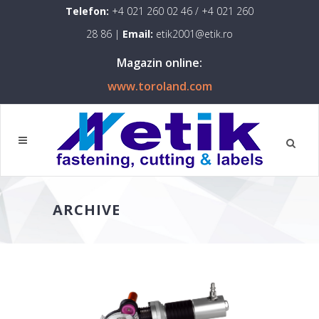
Telefon:
+4 021 260 02 46
/
+4 021 260
28 86
|
Email:
etik2001@etik.ro
Magazin online:
www.toroland.com
ARCHIVE